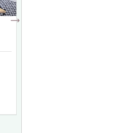
お宮参り&百日祝い100カットプラン
39,800
平日
円(税込)
44,800
土日祝
円(税込)
※水戸本店、つくば店のみ
100カットデータ付き(未修正)
約2時間のスタジオ撮影
メインのお子様1人(メインのお子様以外での1人撮影はできません)
メインのお子様は衣装無料
掛着、和装ロンパース、ベビードレス、はだかんぼ、私服のうち最
規定カット内での家族写真撮影&きょうだい写真撮影は可能、追加
一緒に写したいアイテムの持ち込みは3点までOK