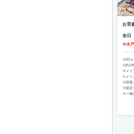
お宮
全日
※水戸
50
約1
メイ
メイ
掛着
規定
一緒