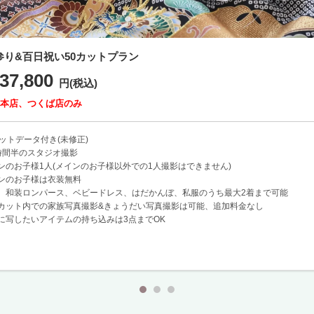
参り&百日祝い50カットプラン
37,800
円(税込)
本店、つくば店のみ
カットデータ付き(未修正)
時間半のスタジオ撮影
ンのお子様1人(メインのお子様以外での1人撮影はできません)
ンのお子様は衣装無料
、和装ロンパース、ベビードレス、はだかんぼ、私服のうち最大2着まで可能
カット内での家族写真撮影&きょうだい写真撮影は可能、追加料金なし
に写したいアイテムの持ち込みは3点までOK