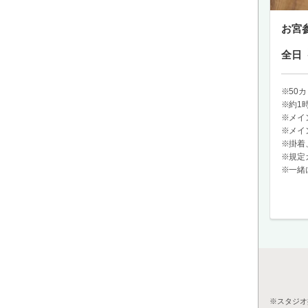
お宮
全日
50
約1
メイ
メイ
掛着
規定
一緒
スタジオ