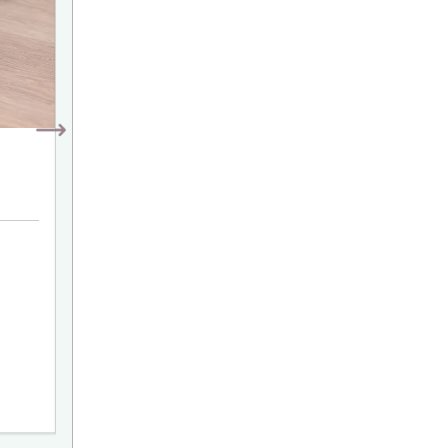
百日祝い100カットプラン
39,800
平日
円(税込)
44,800
土日祝
円(税込)
100カットデータ付き(未修正)
約2時間のスタジオ撮影
メインのお子様1人(メインのお子様以外での1人撮影はできません)
メインのお子様は衣装無料
和装ロンパース、ベビードレス、はだかんぼ、私服のうち最大3着
規定カット内での家族写真撮影&きょうだい写真撮影は可能、追加
一緒に写したいアイテムの持ち込みは3点までOK