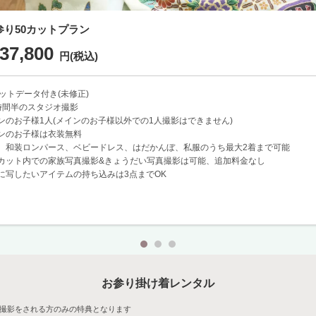
参り50カットプラン
37,800
円(税込)
カットデータ付き(未修正)
時間半のスタジオ撮影
ンのお子様1人(メインのお子様以外での1人撮影はできません)
ンのお子様は衣装無料
、和装ロンパース、ベビードレス、はだかんぼ、私服のうち最大2着まで可能
カット内での家族写真撮影&きょうだい写真撮影は可能、追加料金なし
に写したいアイテムの持ち込みは3点までOK
お参り掛け着レンタル
撮影をされる方のみの特典となります