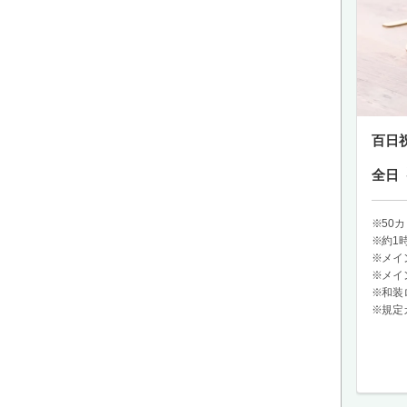
百日
全日
50
約1
メイ
メイ
和装
規定