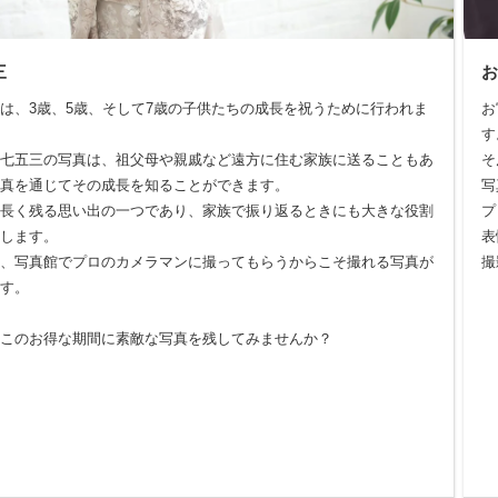
三
は、3歳、5歳、そして7歳の子供たちの成長を祝うために行われま
お
す
七五三の写真は、祖父母や親戚など遠方に住む家族に送ることもあ
そ
真を通じてその成長を知ることができます。
写
長く残る思い出の一つであり、家族で振り返るときにも大きな役割
プ
します。
表
、写真館でプロのカメラマンに撮ってもらうからこそ撮れる写真が
撮
す。
このお得な期間に素敵な写真を残してみませんか？