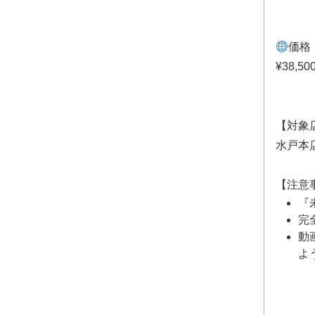
価格
¥38,50
【対象
水戸本
【注意
『
完
動
よ