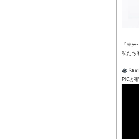
『未来
私たち
Stu
PIC