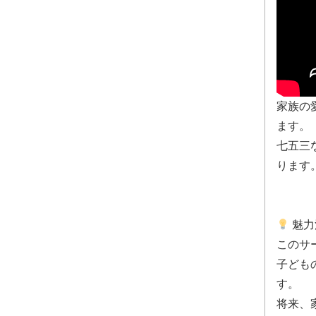
家族の
ます。
七五三
ります
魅力
このサ
子ども
す。
将来、