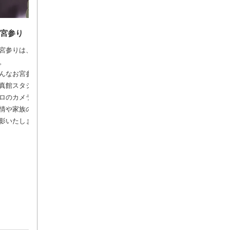
お宮参り
宮参りは、赤ちゃんにとっても家族にとってもとても大切なイベントで
。
んなお宮参りの思い出を、素敵な写真に残しませんか？
真館スタジオピックでは、お宮参り撮影プランをご用意しています。
ロのカメラマンと専属のコーディネーターが、赤ちゃんのかわいらしい
情や家族の温かい雰囲気を引き出し、一生の思い出となる素敵な写真を
影いたします。