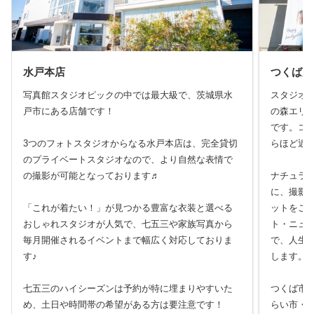
水戸本店
つくば店
写真館スタジオピックの中では最大級で、茨城県水
スタジオ
戸市にある店舗です！
の森エリ
です。コ
3つのフォトスタジオからなる水戸本店は、完全貸切
らほど近
のプライベートスタジオなので、より自然な表情で
の撮影が可能となっております♬
ナチュラ
に、撮影
「これが着たい！」が見つかる豊富な衣装と選べる
ットをご
おしゃれスタジオが人気で、七五三や家族写真から
ト・ニュ
毎月開催されるイベントまで幅広く対応しておりま
で、人生
す♪
します。
七五三のハイシーズンは予約が特に埋まりやすいた
つくば市
め、土日や時間帯の希望がある方は要注意です！
らい市・