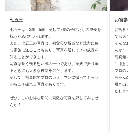
七五三
お宮参り
七五三は、3歳、5歳、そして7歳の子供たちの成長を
お宮参り
祝うために行われます。
ても大切
また、七五三の写真は、祖父母や親戚など遠方に住
そんなお
む家族に送ることもあり、写真を通じてその成長を
んか？
知ることができます。
写真館ス
写真は長く残る思い出の一つであり、家族で振り返
ご用意し
るときにも大きな役割を果たします。
プロのカ
そして、写真館でプロのカメラマンに撮ってもらう
ちゃんの
からこそ撮れる写真があります。
引き出し
たします
ぜひ、このお得な期間に素敵な写真を残してみませ
んか？