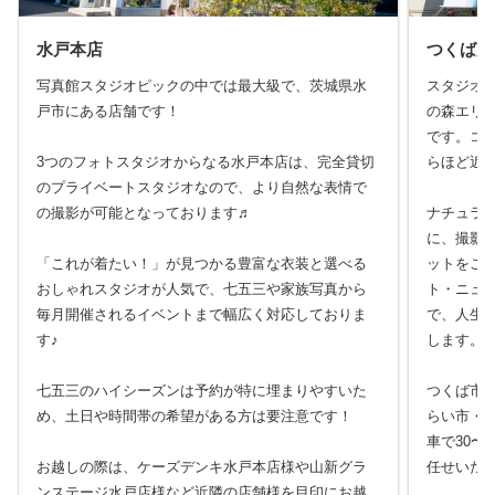
水戸本店
つくば店
写真館スタジオピックの中では最大級で、茨城県水
スタジオ
戸市にある店舗です！
の森エリ
です。コ
3つのフォトスタジオからなる水戸本店は、完全貸切
らほど近
のプライベートスタジオなので、より自然な表情で
の撮影が可能となっております♬
ナチュラ
に、撮影
「これが着たい！」が見つかる豊富な衣装と選べる
ットをご
おしゃれスタジオが人気で、七五三や家族写真から
ト・ニュ
毎月開催されるイベントまで幅広く対応しておりま
で、人生
す♪
します。
七五三のハイシーズンは予約が特に埋まりやすいた
つくば市
め、土日や時間帯の希望がある方は要注意です！
らい市・
車で30〜
お越しの際は、ケーズデンキ水戸本店様や山新グラ
任せいた
ンステージ水戸店様など近隣の店舗様を目印にお越