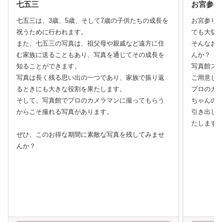
七五三
お宮参り
七五三は、3歳、5歳、そして7歳の子供たちの成長を
お宮参り
祝うために行われます。
ても大切
また、七五三の写真は、祖父母や親戚など遠方に住
そんなお
む家族に送ることもあり、写真を通じてその成長を
んか？
知ることができます。
写真館ス
写真は長く残る思い出の一つであり、家族で振り返
ご用意し
るときにも大きな役割を果たします。
プロのカ
そして、写真館でプロのカメラマンに撮ってもらう
ちゃんの
からこそ撮れる写真があります。
引き出し
たします
ぜひ、このお得な期間に素敵な写真を残してみませ
んか？