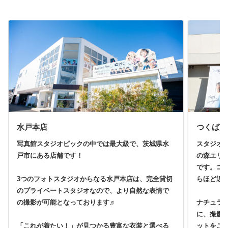
水戸本店
つくば店
写真館スタジオピックの中では最大級で、茨城県水
スタジオ
戸市にある店舗です！
の森エリ
です。コ
3つのフォトスタジオからなる水戸本店は、完全貸切
らほど近
のプライベートスタジオなので、より自然な表情で
の撮影が可能となっております♬
ナチュラ
に、撮影
「これが着たい！」が見つかる豊富な衣装と選べる
ットをご