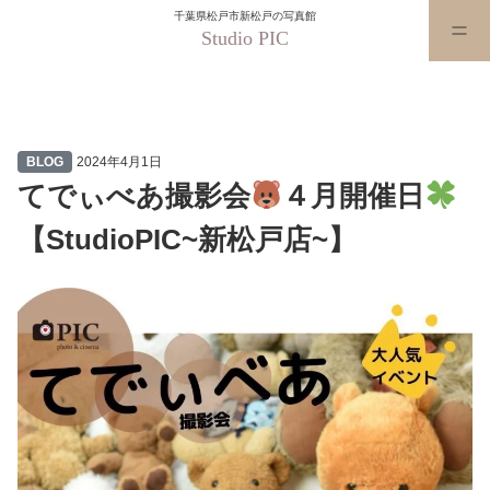
千葉県松戸市新松戸の写真館
Studio PIC
てでぃべあ撮影会
４月開催日
BLOG
2024年4月1日
てでぃべあ撮影会
４月開催日
【StudioPIC~新松戸店~】