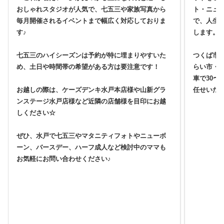
おしゃれスタジオが人気で、七五三や家族写真から
ト・ニュ
毎月開催されるイベントまで幅広く対応しておりま
で、人生
す♪
します。
七五三のハイシーズンは予約が特に埋まりやすいた
つくば市
め、土日や時間帯の希望がある方は要注意です！
らい市・
車で30〜
お越しの際は、ケーズデンキ水戸本店様や山新グラ
任せいた
ンステージ水戸店様など近隣の店舗様を目印にお越
しください☆
ぜひ、水戸で七五三やマタニティフォトやニューボ
ーン、バースデー、ハーフ成人など検討中のママも
お気軽にお問い合わせください♪