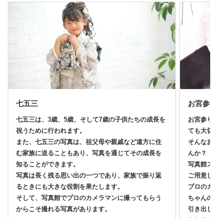
七五三
お宮参り
七五三は、3歳、5歳、そして7歳の子供たちの成長を
お宮参り
祝うために行われます。
ても大切
また、七五三の写真は、祖父母や親戚など遠方に住
そんなお
む家族に送ることもあり、写真を通じてその成長を
んか？
知ることができます。
写真館ス
写真は長く残る思い出の一つであり、家族で振り返
ご用意し
るときにも大きな役割を果たします。
プロのカ
そして、写真館でプロのカメラマンに撮ってもらう
ちゃんの
からこそ撮れる写真があります。
引き出し