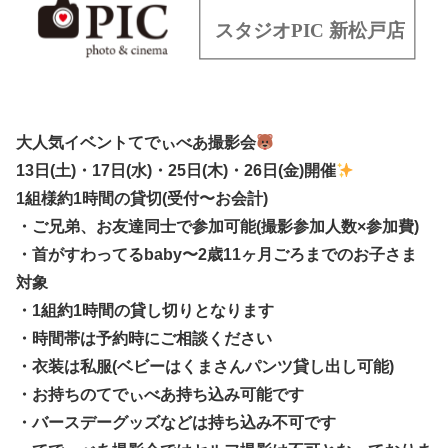
大人気イベントてでぃべあ撮影会
13日(土)・17日(水)・25日(木)・26日(金)開催
1組様約1時間の貸切(受付〜お会計)
・ご兄弟、お友達同士で参加可能(撮影参加人数×参加費)
・首がすわってるbaby〜2歳11ヶ月ごろまでのお子さま
対象
・1組約1時間の貸し切りとなります
・時間帯は予約時にご相談ください
・衣装は私服(ベビーはくまさんパンツ貸し出し可能)
・お持ちのてでぃべあ持ち込み可能です
・バースデーグッズなどは持ち込み不可です