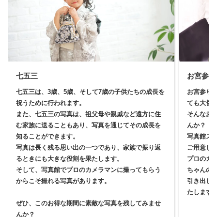
七五三
お宮参り
七五三は、3歳、5歳、そして7歳の子供たちの成長を
お宮参り
祝うために行われます。
ても大切
また、七五三の写真は、祖父母や親戚など遠方に住
そんなお
む家族に送ることもあり、写真を通じてその成長を
んか？
知ることができます。
写真館ス
写真は長く残る思い出の一つであり、家族で振り返
ご用意し
るときにも大きな役割を果たします。
プロのカ
そして、写真館でプロのカメラマンに撮ってもらう
ちゃんの
からこそ撮れる写真があります。
引き出し
たします
ぜひ、このお得な期間に素敵な写真を残してみませ
んか？