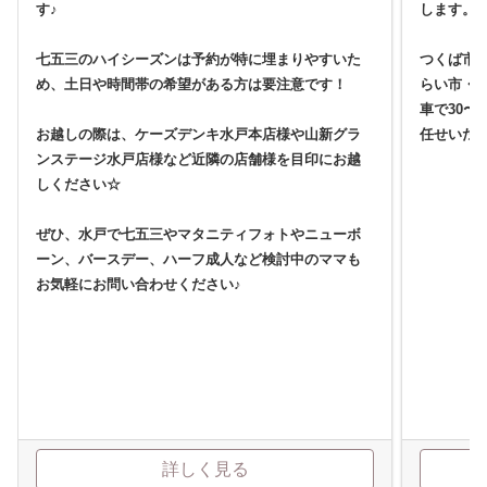
す♪
します。
七五三のハイシーズンは予約が特に埋まりやすいた
つくば市
め、土日や時間帯の希望がある方は要注意です！
らい市・
車で30〜
お越しの際は、ケーズデンキ水戸本店様や山新グラ
任せいた
ンステージ水戸店様など近隣の店舗様を目印にお越
しください☆
ぜひ、水戸で七五三やマタニティフォトやニューボ
ーン、バースデー、ハーフ成人など検討中のママも
お気軽にお問い合わせください♪
詳しく見る