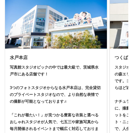
水戸本店
つくば店
写真館スタジオピックの中では最大級で、茨城県水
スタジオ
戸市にある店舗です！
の森エリ
です。コ
3つのフォトスタジオからなる水戸本店は、完全貸切
らほど近
のプライベートスタジオなので、より自然な表情で
の撮影が可能となっております♬
ナチュラ
に、撮影
「これが着たい！」が見つかる豊富な衣装と選べる
ットをご
おしゃれスタジオが人気で、七五三や家族写真から
ト・ニュ
毎月開催されるイベントまで幅広く対応しておりま
で、人生