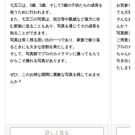
七五三は、3歳、5歳、そして7歳の子供たちの成長を
お宮参り
祝うために行われます。
ても大切
また、七五三の写真は、祖父母や親戚など遠方に住
そんなお
む家族に送ることもあり、写真を通じてその成長を
んか？
知ることができます。
写真館ス
写真は長く残る思い出の一つであり、家族で振り返
ご用意し
るときにも大きな役割を果たします。
プロのカ
そして、写真館でプロのカメラマンに撮ってもらう
ちゃんの
からこそ撮れる写真があります。
引き出し
たします
ぜひ、このお得な期間に素敵な写真を残してみませ
んか？
詳しく見る