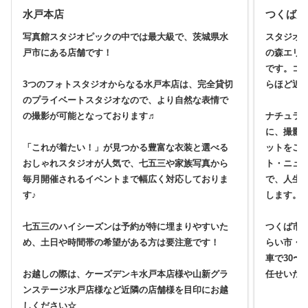
水戸本店
つくば店
写真館スタジオピックの中では最大級で、茨城県水
スタジオ
戸市にある店舗です！
の森エリ
です。コ
3つのフォトスタジオからなる水戸本店は、完全貸切
らほど近
のプライベートスタジオなので、より自然な表情で
の撮影が可能となっております♬
ナチュラ
に、撮影
「これが着たい！」が見つかる豊富な衣装と選べる
ットをご
おしゃれスタジオが人気で、七五三や家族写真から
ト・ニュ
毎月開催されるイベントまで幅広く対応しておりま
で、人生
す♪
します。
七五三のハイシーズンは予約が特に埋まりやすいた
つくば市
め、土日や時間帯の希望がある方は要注意です！
らい市・
車で30〜
お越しの際は、ケーズデンキ水戸本店様や山新グラ
任せいた
ンステージ水戸店様など近隣の店舗様を目印にお越
しください☆