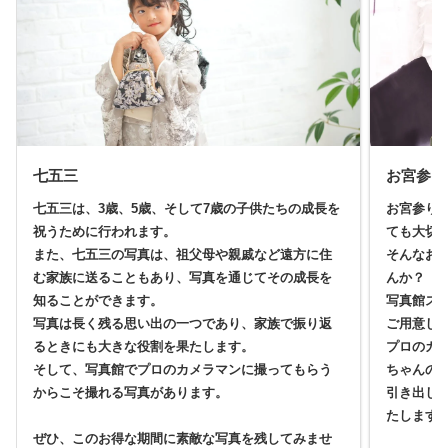
七五三
お宮参り
七五三は、3歳、5歳、そして7歳の子供たちの成長を
お宮参り
祝うために行われます。
ても大切
また、七五三の写真は、祖父母や親戚など遠方に住
そんなお
む家族に送ることもあり、写真を通じてその成長を
んか？
知ることができます。
写真館ス
写真は長く残る思い出の一つであり、家族で振り返
ご用意し
るときにも大きな役割を果たします。
プロのカ
そして、写真館でプロのカメラマンに撮ってもらう
ちゃんの
からこそ撮れる写真があります。
引き出し
たします
ぜひ、このお得な期間に素敵な写真を残してみませ