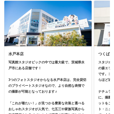
水戸本店
つくば店
写真館スタジオピックの中では最大級で、茨城県水
スタジオ
戸市にある店舗です！
の森エリ
です。コ
3つのフォトスタジオからなる水戸本店は、完全貸切
らほど近
のプライベートスタジオなので、より自然な表情で
の撮影が可能となっております♬
ナチュラ
に、撮影
「これが着たい！」が見つかる豊富な衣装と選べる
ットをご
おしゃれスタジオが人気で、七五三や家族写真から
ト・ニュ