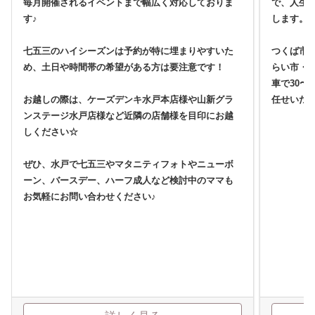
毎月開催されるイベントまで幅広く対応しておりま
で、人生
す♪
します。
七五三のハイシーズンは予約が特に埋まりやすいた
つくば市
め、土日や時間帯の希望がある方は要注意です！
らい市・
車で30〜
お越しの際は、ケーズデンキ水戸本店様や山新グラ
任せいた
ンステージ水戸店様など近隣の店舗様を目印にお越
しください☆
ぜひ、水戸で七五三やマタニティフォトやニューボ
ーン、バースデー、ハーフ成人など検討中のママも
お気軽にお問い合わせください♪