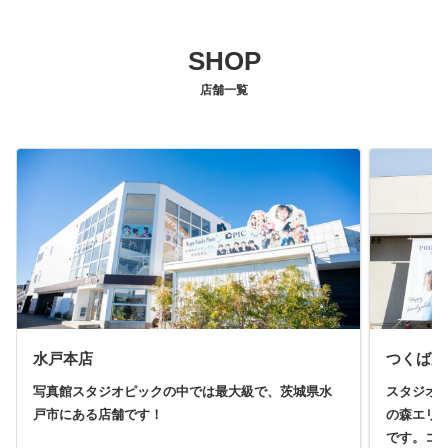
SHOP
店舗一覧
水戸本店
つくば店
写真館スタジオピックの中では最大級で、茨城県水
スタジオ
戸市にある店舗です！
の森エリ
です。コ