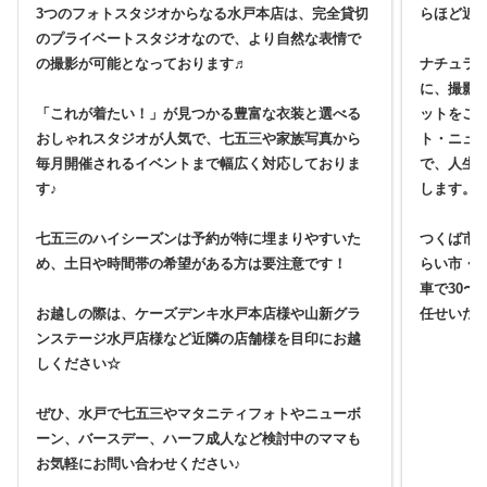
3つのフォトスタジオからなる水戸本店は、完全貸切
らほど近
のプライベートスタジオなので、より自然な表情で
の撮影が可能となっております♬
ナチュラ
に、撮影
「これが着たい！」が見つかる豊富な衣装と選べる
ットをご
おしゃれスタジオが人気で、七五三や家族写真から
ト・ニュ
毎月開催されるイベントまで幅広く対応しておりま
で、人生
す♪
します。
七五三のハイシーズンは予約が特に埋まりやすいた
つくば市
め、土日や時間帯の希望がある方は要注意です！
らい市・
車で30〜
お越しの際は、ケーズデンキ水戸本店様や山新グラ
任せいた
ンステージ水戸店様など近隣の店舗様を目印にお越
しください☆
ぜひ、水戸で七五三やマタニティフォトやニューボ
ーン、バースデー、ハーフ成人など検討中のママも
お気軽にお問い合わせください♪