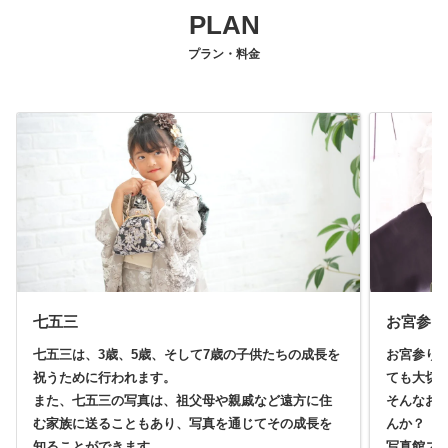
PLAN
プラン・料金
七五三
お宮参り
七五三は、3歳、5歳、そして7歳の子供たちの成長を
お宮参り
祝うために行われます。
ても大切
また、七五三の写真は、祖父母や親戚など遠方に住
そんなお
む家族に送ることもあり、写真を通じてその成長を
んか？
知ることができます。
写真館ス