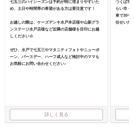
七五三のハイシーズンは予約が特に埋まりやすいた
つくば市
め、土日や時間帯の希望がある方は要注意です！
らい市・
車で30〜
お越しの際は、ケーズデンキ水戸本店様や山新グラ
任せいた
ンステージ水戸店様など近隣の店舗様を目印にお越
しください☆
ぜひ、水戸で七五三やマタニティフォトやニューボ
ーン、バースデー、ハーフ成人など検討中のママも
お気軽にお問い合わせください♪
詳しく見る