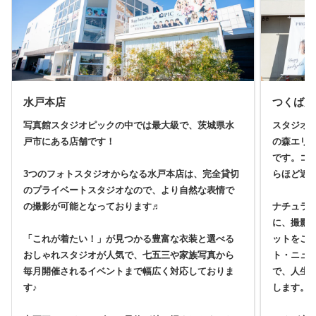
水戸本店
つくば店
写真館スタジオピックの中では最大級で、茨城県水
スタジオ
戸市にある店舗です！
の森エリ
です。コ
3つのフォトスタジオからなる水戸本店は、完全貸切
らほど近
のプライベートスタジオなので、より自然な表情で
の撮影が可能となっております♬
ナチュラ
に、撮影
「これが着たい！」が見つかる豊富な衣装と選べる
ットをご
おしゃれスタジオが人気で、七五三や家族写真から
ト・ニュ
毎月開催されるイベントまで幅広く対応しておりま
で、人生
す♪
します。