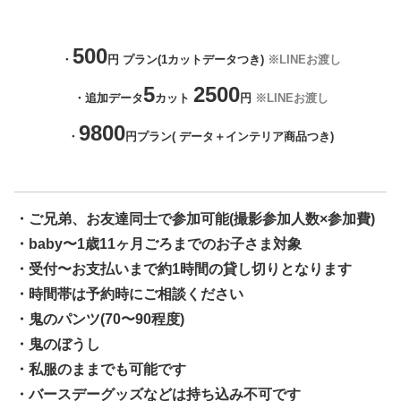
500
・
円 プラン(1カットデータつき)
※LINEお渡し
5
2500
・追加データ
カット
円
※LINEお渡し
9800
・
円プラン( データ＋インテリア商品つき)
・ご兄弟、お友達同士で参加可能(撮影参加人数×参加費)
・baby〜1歳11ヶ月ごろまでのお子さま対象
・受付〜お支払いまで約1時間の貸し切りとなります
・時間帯は予約時にご相談ください
・鬼のパンツ(70〜90程度)
・鬼のぼうし
・私服のままでも可能です
・バースデーグッズなどは持ち込み不可です