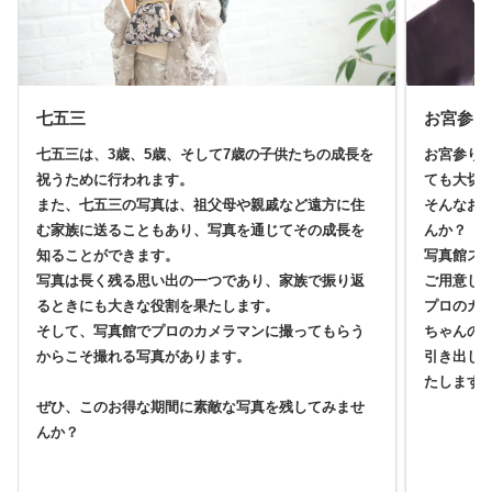
七五三
お宮参り
七五三は、3歳、5歳、そして7歳の子供たちの成長を
お宮参り
祝うために行われます。
ても大切
また、七五三の写真は、祖父母や親戚など遠方に住
そんなお
む家族に送ることもあり、写真を通じてその成長を
んか？
知ることができます。
写真館ス
写真は長く残る思い出の一つであり、家族で振り返
ご用意し
るときにも大きな役割を果たします。
プロのカ
そして、写真館でプロのカメラマンに撮ってもらう
ちゃんの
からこそ撮れる写真があります。
引き出し
たします
ぜひ、このお得な期間に素敵な写真を残してみませ
んか？