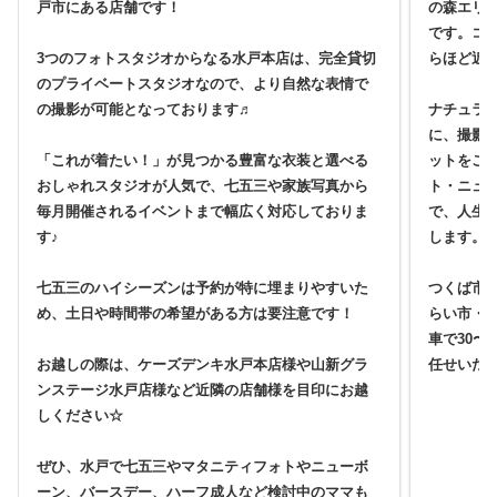
戸市にある店舗です！
の森エリ
です。コ
3つのフォトスタジオからなる水戸本店は、完全貸切
らほど近
のプライベートスタジオなので、より自然な表情で
の撮影が可能となっております♬
ナチュラ
に、撮影
「これが着たい！」が見つかる豊富な衣装と選べる
ットをご
おしゃれスタジオが人気で、七五三や家族写真から
ト・ニュ
毎月開催されるイベントまで幅広く対応しておりま
で、人生
す♪
します。
七五三のハイシーズンは予約が特に埋まりやすいた
つくば市
め、土日や時間帯の希望がある方は要注意です！
らい市・
車で30〜
お越しの際は、ケーズデンキ水戸本店様や山新グラ
任せいた
ンステージ水戸店様など近隣の店舗様を目印にお越
しください☆
ぜひ、水戸で七五三やマタニティフォトやニューボ
ーン、バースデー、ハーフ成人など検討中のママも