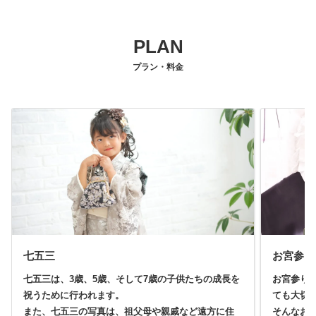
PLAN
プラン・料金
七五三
お宮参り
七五三は、3歳、5歳、そして7歳の子供たちの成長を
お宮参り
祝うために行われます。
ても大切
また、七五三の写真は、祖父母や親戚など遠方に住
そんなお