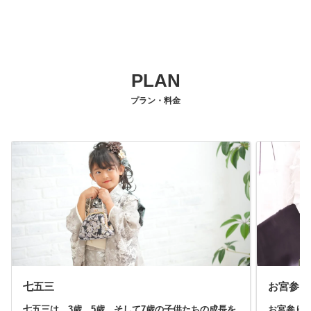
PLAN
プラン・料金
七五三
お宮参り
七五三は、3歳、5歳、そして7歳の子供たちの成長を
お宮参り