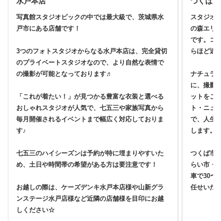
水戸本店
つくば店
写真館スタジオピックの中では最大級で、茨城県水
スタジオ
戸市にある店舗です！
の森エリ
です。コ
3つのフォトスタジオからなる水戸本店は、完全貸切
らほど近
のプライベートスタジオなので、より自然な表情で
の撮影が可能となっております♬
ナチュラ
に、撮影
「これが着たい！」が見つかる豊富な衣装と選べる
ットをご
おしゃれスタジオが人気で、七五三や家族写真から
ト・ニュ
毎月開催されるイベントまで幅広く対応しておりま
で、人生
す♪
します。
七五三のハイシーズンは予約が特に埋まりやすいた
つくば市
め、土日や時間帯の希望がある方は要注意です！
らい市・
車で30〜
お越しの際は、ケーズデンキ水戸本店様や山新グラ
任せいた
ンステージ水戸店様など近隣の店舗様を目印にお越
しください☆