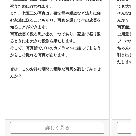
祝うために行われます。
ても大切
また、七五三の写真は、祖父母や親戚など遠方に住
そんなお
む家族に送ることもあり、写真を通じてその成長を
んか？
知ることができます。
写真館ス
写真は長く残る思い出の一つであり、家族で振り返
ご用意し
るときにも大きな役割を果たします。
プロのカ
そして、写真館でプロのカメラマンに撮ってもらう
ちゃんの
からこそ撮れる写真があります。
引き出し
たします
ぜひ、このお得な期間に素敵な写真を残してみませ
んか？
詳しく見る