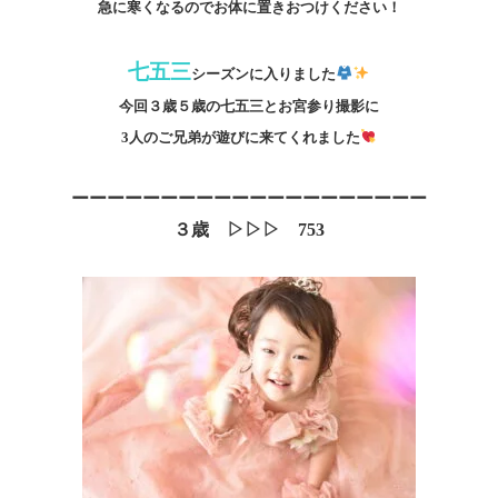
急に寒くなるのでお体に置きおつけください！
七五三
シーズンに入りました
今回３歳５歳の七五三とお宮参り撮影に
3人のご兄弟が遊びに来てくれました
ーーーーーーーーーーーーーーーーーーーー
３歳 ▷▷▷ 753