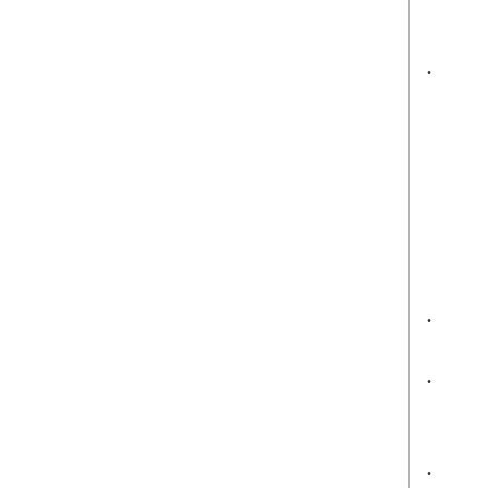
.
.
.
.