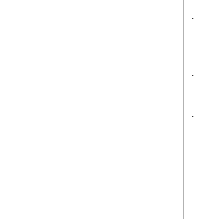
.
.
.