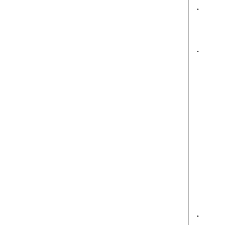
.
.
.