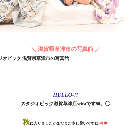
＼ 滋賀県草津市の写真館 ／
HELLO-!!
スタジオピック滋賀草津店seiraです🕊。◯
秋
に
入りましたがまだまだ少し暑いですね