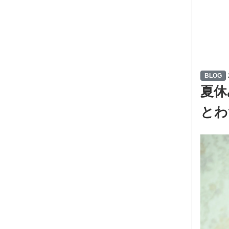
夏
BLOG
夏休
とわ