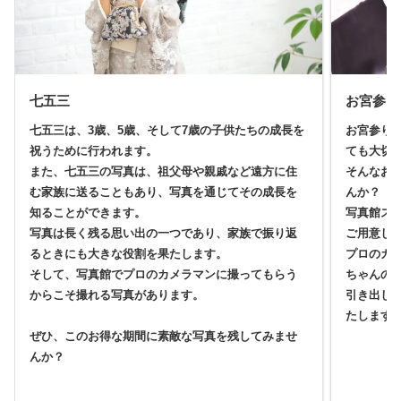
七五三
お宮参り
七五三は、3歳、5歳、そして7歳の子供たちの成長を
お宮参り
祝うために行われます。
ても大切
また、七五三の写真は、祖父母や親戚など遠方に住
そんなお
む家族に送ることもあり、写真を通じてその成長を
んか？
知ることができます。
写真館ス
写真は長く残る思い出の一つであり、家族で振り返
ご用意し
るときにも大きな役割を果たします。
プロのカ
そして、写真館でプロのカメラマンに撮ってもらう
ちゃんの
からこそ撮れる写真があります。
引き出し
たします
ぜひ、このお得な期間に素敵な写真を残してみませ
んか？