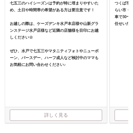
七五三のハイシーズンは予約が特に埋まりやすいた
つくば市
め、土日や時間帯の希望がある方は要注意です！
らい市・
車で30〜
お越しの際は、ケーズデンキ水戸本店様や山新グラ
任せいた
ンステージ水戸店様など近隣の店舗様を目印にお越
しください☆
ぜひ、水戸で七五三やマタニティフォトやニューボ
ーン、バースデー、ハーフ成人など検討中のママも
お気軽にお問い合わせください♪
詳しく見る