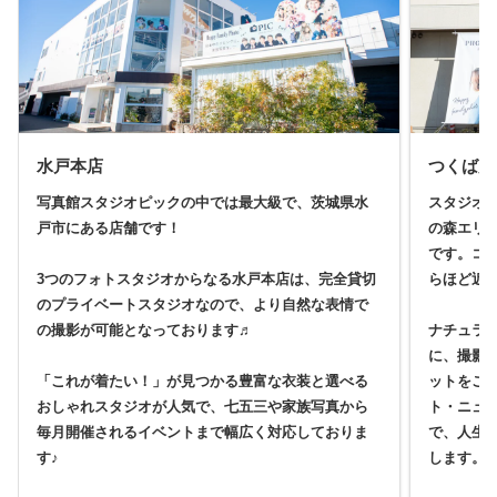
水戸本店
つくば店
写真館スタジオピックの中では最大級で、茨城県水
スタジオ
戸市にある店舗です！
の森エリ
です。コ
3つのフォトスタジオからなる水戸本店は、完全貸切
らほど近
のプライベートスタジオなので、より自然な表情で
の撮影が可能となっております♬
ナチュラ
に、撮影
「これが着たい！」が見つかる豊富な衣装と選べる
ットをご
おしゃれスタジオが人気で、七五三や家族写真から
ト・ニュ
毎月開催されるイベントまで幅広く対応しておりま
で、人生
す♪
します。