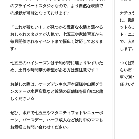
のプライベートスタジオなので、より自然な表情で
の撮影が可能となっております♬
ナチュラ
に、撮影
「これが着たい！」が見つかる豊富な衣装と選べる
ットをご
おしゃれスタジオが人気で、七五三や家族写真から
ト・ニュ
毎月開催されるイベントまで幅広く対応しておりま
で、人生
す♪
します。
七五三のハイシーズンは予約が特に埋まりやすいた
つくば市
め、土日や時間帯の希望がある方は要注意です！
らい市・
車で30〜
お越しの際は、ケーズデンキ水戸本店様や山新グラ
任せいた
ンステージ水戸店様など近隣の店舗様を目印にお越
しください☆
ぜひ、水戸で七五三やマタニティフォトやニューボ
ーン、バースデー、ハーフ成人など検討中のママも
お気軽にお問い合わせください♪