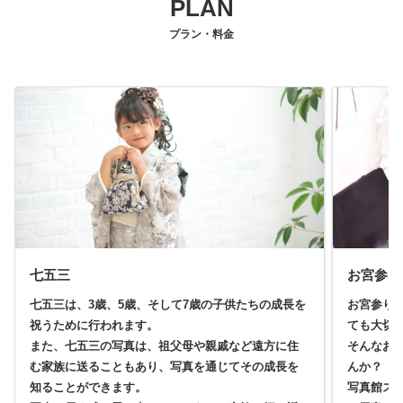
PLAN
プラン・料金
七五三
お宮参り
七五三は、3歳、5歳、そして7歳の子供たちの成長を
お宮参り
祝うために行われます。
ても大切
また、七五三の写真は、祖父母や親戚など遠方に住
そんなお
む家族に送ることもあり、写真を通じてその成長を
んか？
知ることができます。
写真館ス