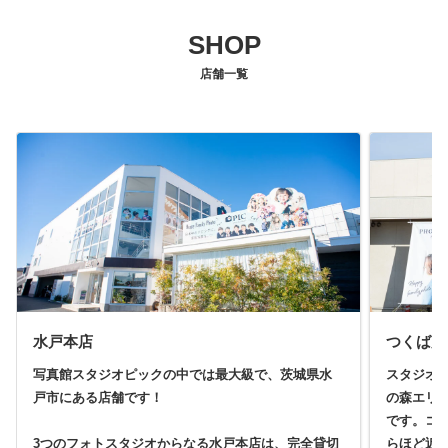
SHOP
店舗一覧
水戸本店
つくば店
写真館スタジオピックの中では最大級で、茨城県水
スタジオ
戸市にある店舗です！
の森エリ
です。コ
3つのフォトスタジオからなる水戸本店は、完全貸切
らほど近