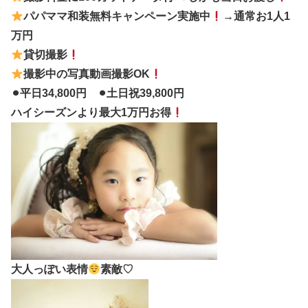
パパママ和装無料キャンペーン実施中
→通常お1人1
万円
貸切撮影
撮影中の写真動画撮影OK
⚫︎平日34,800円 ⚫︎土日祝39,800円
ハイシーズンより最大1万円お得
大人っぽい表情
素敵♡