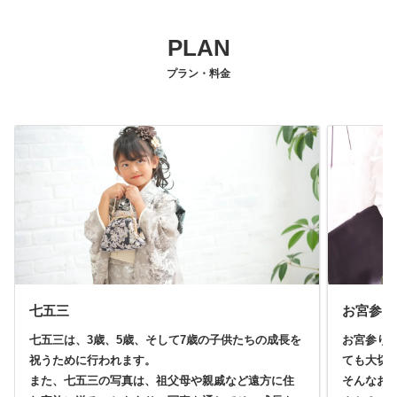
PLAN
プラン・料金
七五三
お宮参り
七五三は、3歳、5歳、そして7歳の子供たちの成長を
お宮参り
祝うために行われます。
ても大切
また、七五三の写真は、祖父母や親戚など遠方に住
そんなお