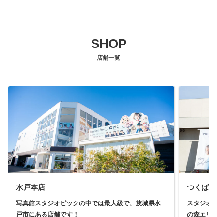
SHOP
店舗一覧
水戸本店
つくば店
写真館スタジオピックの中では最大級で、茨城県水
スタジオ
戸市にある店舗です！
の森エリ