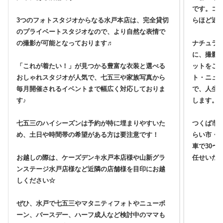
です。コ
3つのフォトスタジオからなる水戸本店は、完全貸切
らほど近
のプライベートスタジオなので、より自然な表情で
の撮影が可能となっております♬
ナチュラ
に、撮影
「これが着たい！」が見つかる豊富な衣装と選べる
ットをご
おしゃれスタジオが人気で、七五三や家族写真から
ト・ニュ
毎月開催されるイベントまで幅広く対応しておりま
で、人生
す♪
します。
七五三のハイシーズンは予約が特に埋まりやすいた
つくば市
め、土日や時間帯の希望がある方は要注意です！
らい市・
車で30〜
お越しの際は、ケーズデンキ水戸本店様や山新グラ
任せいた
ンステージ水戸店様など近隣の店舗様を目印にお越
しください☆
ぜひ、水戸で七五三やマタニティフォトやニューボ
ーン、バースデー、ハーフ成人など検討中のママも