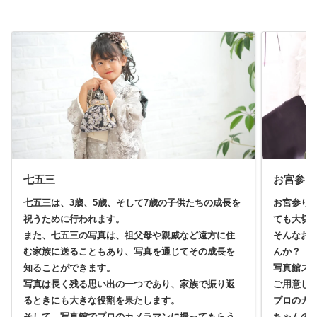
七五三
お宮参り
七五三は、3歳、5歳、そして7歳の子供たちの成長を
お宮参り
祝うために行われます。
ても大切
また、七五三の写真は、祖父母や親戚など遠方に住
そんなお
む家族に送ることもあり、写真を通じてその成長を
んか？
知ることができます。
写真館ス
写真は長く残る思い出の一つであり、家族で振り返
ご用意し
るときにも大きな役割を果たします。
プロのカ
そして、写真館でプロのカメラマンに撮ってもらう
ちゃんの