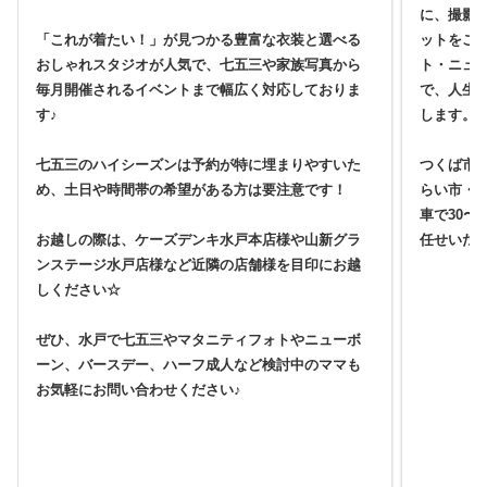
に、撮影
「これが着たい！」が見つかる豊富な衣装と選べる
ットをご
おしゃれスタジオが人気で、七五三や家族写真から
ト・ニュ
毎月開催されるイベントまで幅広く対応しておりま
で、人生
す♪
します。
七五三のハイシーズンは予約が特に埋まりやすいた
つくば市
め、土日や時間帯の希望がある方は要注意です！
らい市・
車で30〜
お越しの際は、ケーズデンキ水戸本店様や山新グラ
任せいた
ンステージ水戸店様など近隣の店舗様を目印にお越
しください☆
ぜひ、水戸で七五三やマタニティフォトやニューボ
ーン、バースデー、ハーフ成人など検討中のママも
お気軽にお問い合わせください♪