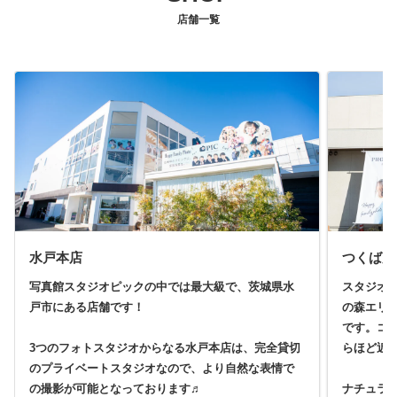
店舗一覧
水戸本店
つくば店
写真館スタジオピックの中では最大級で、茨城県水
スタジオ
戸市にある店舗です！
の森エリ
です。コ
3つのフォトスタジオからなる水戸本店は、完全貸切
らほど近
のプライベートスタジオなので、より自然な表情で
の撮影が可能となっております♬
ナチュラ