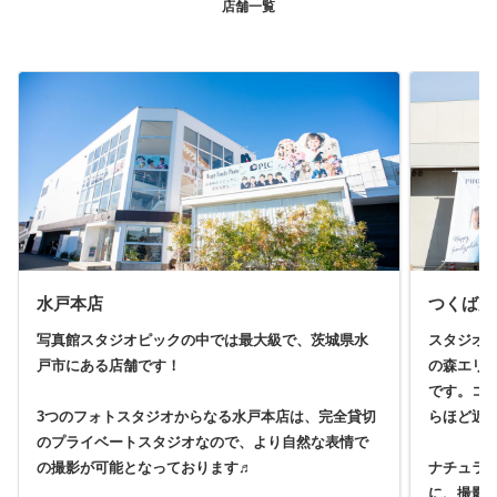
店舗一覧
水戸本店
つくば店
写真館スタジオピックの中では最大級で、茨城県水
スタジオ
戸市にある店舗です！
の森エリ
です。コ
3つのフォトスタジオからなる水戸本店は、完全貸切
らほど近
のプライベートスタジオなので、より自然な表情で
の撮影が可能となっております♬
ナチュラ
に、撮影