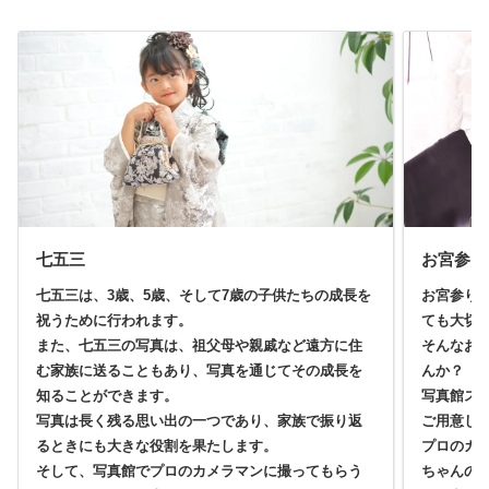
七五三
お宮参り
七五三は、3歳、5歳、そして7歳の子供たちの成長を
お宮参り
祝うために行われます。
ても大切
また、七五三の写真は、祖父母や親戚など遠方に住
そんなお
む家族に送ることもあり、写真を通じてその成長を
んか？
知ることができます。
写真館ス
写真は長く残る思い出の一つであり、家族で振り返
ご用意し
るときにも大きな役割を果たします。
プロのカ
そして、写真館でプロのカメラマンに撮ってもらう
ちゃんの