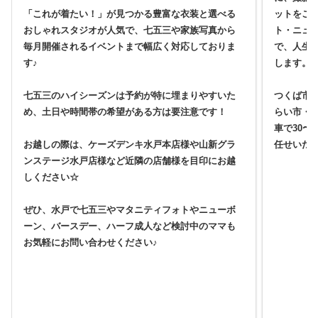
「これが着たい！」が見つかる豊富な衣装と選べる
ットをご
おしゃれスタジオが人気で、七五三や家族写真から
ト・ニュ
毎月開催されるイベントまで幅広く対応しておりま
で、人生
す♪
します。
七五三のハイシーズンは予約が特に埋まりやすいた
つくば市
め、土日や時間帯の希望がある方は要注意です！
らい市・
車で30〜
お越しの際は、ケーズデンキ水戸本店様や山新グラ
任せいた
ンステージ水戸店様など近隣の店舗様を目印にお越
しください☆
ぜひ、水戸で七五三やマタニティフォトやニューボ
ーン、バースデー、ハーフ成人など検討中のママも
お気軽にお問い合わせください♪