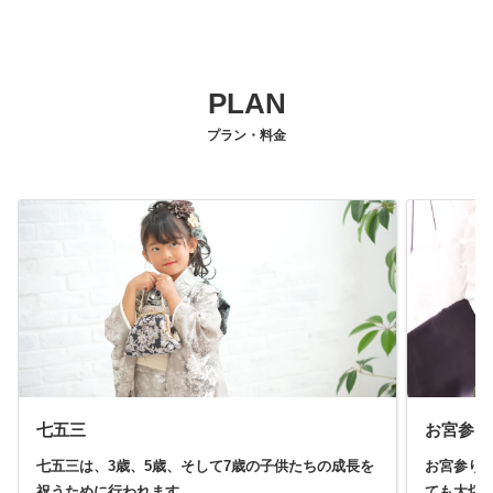
PLAN
プラン・料金
七五三
お宮参り
七五三は、3歳、5歳、そして7歳の子供たちの成長を
お宮参り
祝うために行われます。
ても大切