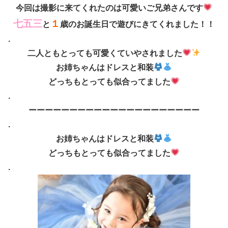
今回は撮影に来てくれたのは可愛いご兄弟さんです
七五三
１
と
歳のお誕生日で遊びにきてくれました！！
.
二人ともとっても可愛くていやされました
お姉ちゃんはドレスと和装
どっちもとっても似合ってました
.
ーーーーーーーーーーーーーーーーーーーーー
.
お姉ちゃんはドレスと和装
どっちもとっても似合ってました
.