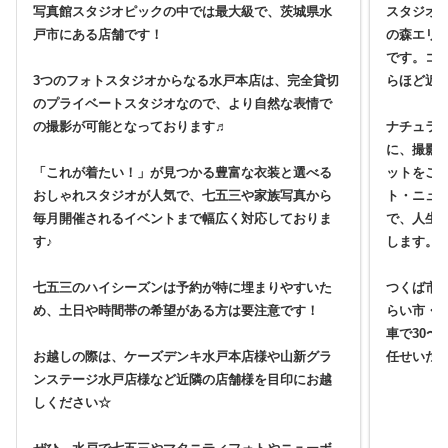
写真館スタジオピックの中では最大級で、茨城県水
スタジオ
戸市にある店舗です！
の森エリ
です。コ
3つのフォトスタジオからなる水戸本店は、完全貸切
らほど近
のプライベートスタジオなので、より自然な表情で
の撮影が可能となっております♬
ナチュラ
に、撮影
「これが着たい！」が見つかる豊富な衣装と選べる
ットをご
おしゃれスタジオが人気で、七五三や家族写真から
ト・ニュ
毎月開催されるイベントまで幅広く対応しておりま
で、人生
す♪
します。
七五三のハイシーズンは予約が特に埋まりやすいた
つくば市
め、土日や時間帯の希望がある方は要注意です！
らい市・
車で30〜
お越しの際は、ケーズデンキ水戸本店様や山新グラ
任せいた
ンステージ水戸店様など近隣の店舗様を目印にお越
しください☆