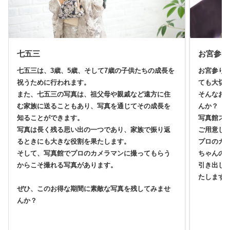
七五三
お宮参り
七五三は、3歳、5歳、そして7歳の子供たちの成長を
お宮参り
祝うために行われます。
ても大切
また、七五三の写真は、祖父母や親戚など遠方に住
そんなお
む家族に送ることもあり、写真を通じてその成長を
んか？
知ることができます。
写真館ス
写真は長く残る思い出の一つであり、家族で振り返
ご用意し
るときにも大きな役割を果たします。
プロのカ
そして、写真館でプロのカメラマンに撮ってもらう
ちゃんの
からこそ撮れる写真があります。
引き出し
たします
ぜひ、このお得な期間に素敵な写真を残してみませ
んか？