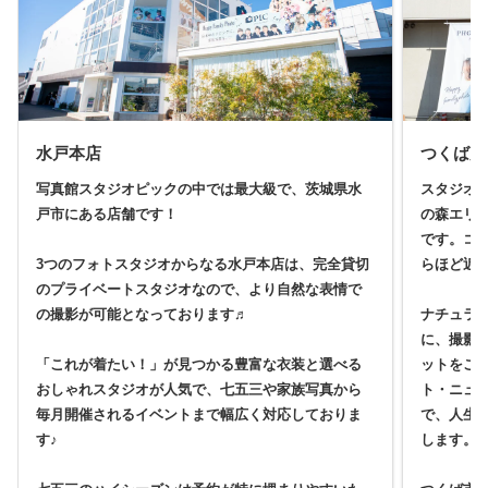
水戸本店
つくば店
写真館スタジオピックの中では最大級で、茨城県水
スタジオ
戸市にある店舗です！
の森エリ
です。コ
3つのフォトスタジオからなる水戸本店は、完全貸切
らほど近
のプライベートスタジオなので、より自然な表情で
の撮影が可能となっております♬
ナチュラ
に、撮影
「これが着たい！」が見つかる豊富な衣装と選べる
ットをご
おしゃれスタジオが人気で、七五三や家族写真から
ト・ニュ
毎月開催されるイベントまで幅広く対応しておりま
で、人生
す♪
します。