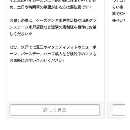
七五三のハイシーズンは予約が特に埋まりやすいた
つくば市
め、土日や時間帯の希望がある方は要注意です！
らい市・
車で30〜
お越しの際は、ケーズデンキ水戸本店様や山新グラ
任せいた
ンステージ水戸店様など近隣の店舗様を目印にお越
しください☆
ぜひ、水戸で七五三やマタニティフォトやニューボ
ーン、バースデー、ハーフ成人など検討中のママも
お気軽にお問い合わせください♪
詳しく見る