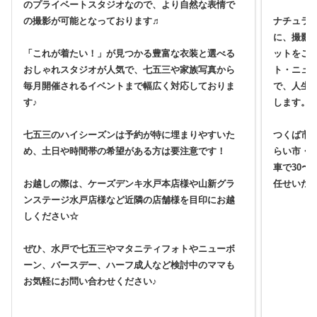
のプライベートスタジオなので、より自然な表情で
の撮影が可能となっております♬
ナチュラ
に、撮影
「これが着たい！」が見つかる豊富な衣装と選べる
ットをご
おしゃれスタジオが人気で、七五三や家族写真から
ト・ニュ
毎月開催されるイベントまで幅広く対応しておりま
で、人生
す♪
します。
七五三のハイシーズンは予約が特に埋まりやすいた
つくば市
め、土日や時間帯の希望がある方は要注意です！
らい市・
車で30〜
お越しの際は、ケーズデンキ水戸本店様や山新グラ
任せいた
ンステージ水戸店様など近隣の店舗様を目印にお越
しください☆
ぜひ、水戸で七五三やマタニティフォトやニューボ
ーン、バースデー、ハーフ成人など検討中のママも
お気軽にお問い合わせください♪