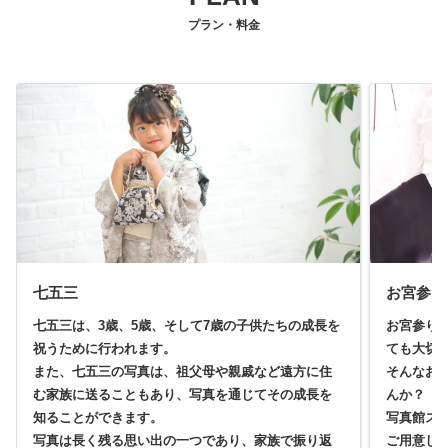
プラン・料金
七五三
お宮参り
七五三は、3歳、5歳、そして7歳の子供たちの成長を
お宮参り
祝うために行われます。
ても大切
また、七五三の写真は、祖父母や親戚など遠方に住
そんなお
む家族に送ることもあり、写真を通じてその成長を
んか？
知ることができます。
写真館ス
写真は長く残る思い出の一つであり、家族で振り返
ご用意し