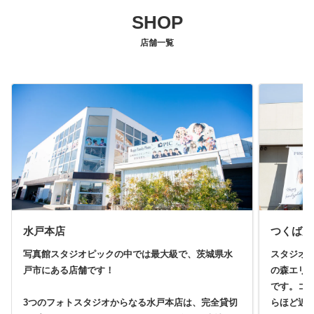
SHOP
店舗一覧
水戸本店
つくば店
写真館スタジオピックの中では最大級で、茨城県水
スタジオ
戸市にある店舗です！
の森エリ
です。コ
3つのフォトスタジオからなる水戸本店は、完全貸切
らほど近