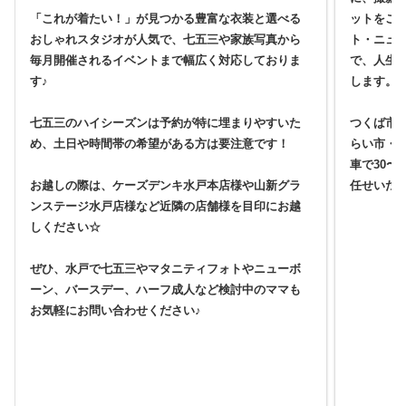
「これが着たい！」が見つかる豊富な衣装と選べる
ットをご
おしゃれスタジオが人気で、七五三や家族写真から
ト・ニュ
毎月開催されるイベントまで幅広く対応しておりま
で、人生
す♪
します。
七五三のハイシーズンは予約が特に埋まりやすいた
つくば市
め、土日や時間帯の希望がある方は要注意です！
らい市・
車で30〜
お越しの際は、ケーズデンキ水戸本店様や山新グラ
任せいた
ンステージ水戸店様など近隣の店舗様を目印にお越
しください☆
ぜひ、水戸で七五三やマタニティフォトやニューボ
ーン、バースデー、ハーフ成人など検討中のママも
お気軽にお問い合わせください♪