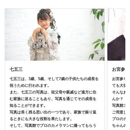
七五三
お宮参り
七五三は、3歳、5歳、そして7歳の子供たちの成長を
お宮参り
祝うために行われます。
ても大切
また、七五三の写真は、祖父母や親戚など遠方に住
そんなお
む家族に送ることもあり、写真を通じてその成長を
んか？
知ることができます。
写真館ス
写真は長く残る思い出の一つであり、家族で振り返
ご用意し
るときにも大きな役割を果たします。
プロのカ
そして、写真館でプロのカメラマンに撮ってもらう
ちゃんの