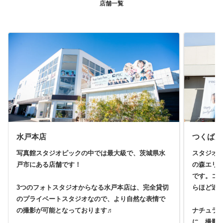
店舗一覧
水戸本店
つくば店
写真館スタジオピックの中では最大級で、茨城県水
スタジオ
戸市にある店舗です！
の森エリ
です。コ
3つのフォトスタジオからなる水戸本店は、完全貸切
らほど近
のプライベートスタジオなので、より自然な表情で
の撮影が可能となっております♬
ナチュラ
に、撮影