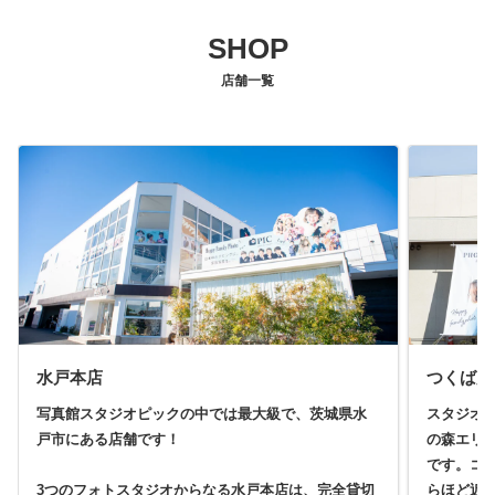
SHOP
店舗一覧
水戸本店
つくば店
写真館スタジオピックの中では最大級で、茨城県水
スタジオ
戸市にある店舗です！
の森エリ
です。コ
3つのフォトスタジオからなる水戸本店は、完全貸切
らほど近