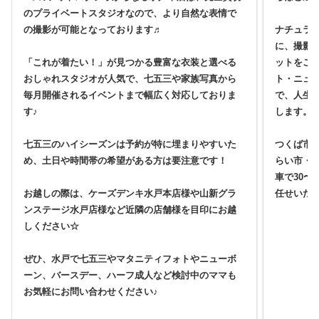
のプライベートスタジオなので、より自然な表情で
の撮影が可能となっております♬
ナチュラ
に、撮影
「これが着たい！」が見つかる豊富な衣装と選べる
ットをご
おしゃれスタジオが人気で、七五三や家族写真から
ト・ニュ
毎月開催されるイベントまで幅広く対応しておりま
で、人生
す♪
します。
七五三のハイシーズンは予約が特に埋まりやすいた
つくば市
め、土日や時間帯の希望がある方は要注意です！
らい市・
車で30〜
お越しの際は、ケーズデンキ水戸本店様や山新グラ
任せいた
ンステージ水戸店様など近隣の店舗様を目印にお越
しください☆
ぜひ、水戸で七五三やマタニティフォトやニューボ
ーン、バースデー、ハーフ成人など検討中のママも
お気軽にお問い合わせください♪