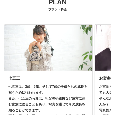
PLAN
プラン・料金
七五三
お宮参り
七五三は、3歳、5歳、そして7歳の子供たちの成長を
お宮参り
祝うために行われます。
ても大切
また、七五三の写真は、祖父母や親戚など遠方に住
そんなお
む家族に送ることもあり、写真を通じてその成長を
んか？
知ることができます。
写真館ス