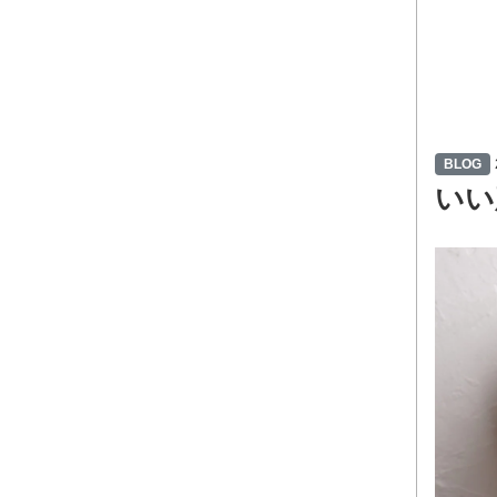
い
BLOG
いい