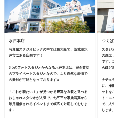
水戸本店
つくば店
写真館スタジオピックの中では最大級で、茨城県水
スタジオ
戸市にある店舗です！
の森エリ
です。コ
3つのフォトスタジオからなる水戸本店は、完全貸切
らほど近
のプライベートスタジオなので、より自然な表情で
の撮影が可能となっております♬
ナチュラ
に、撮影
「これが着たい！」が見つかる豊富な衣装と選べる
ットをご
おしゃれスタジオが人気で、七五三や家族写真から
ト・ニュ
毎月開催されるイベントまで幅広く対応しておりま
で、人生
す♪
します。