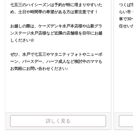
七五三のハイシーズンは予約が特に埋まりやすいた
つくば市
め、土日や時間帯の希望がある方は要注意です！
らい市・
車で30〜
お越しの際は、ケーズデンキ水戸本店様や山新グラ
任せいた
ンステージ水戸店様など近隣の店舗様を目印にお越
しください☆
ぜひ、水戸で七五三やマタニティフォトやニューボ
ーン、バースデー、ハーフ成人など検討中のママも
お気軽にお問い合わせください♪
詳しく見る