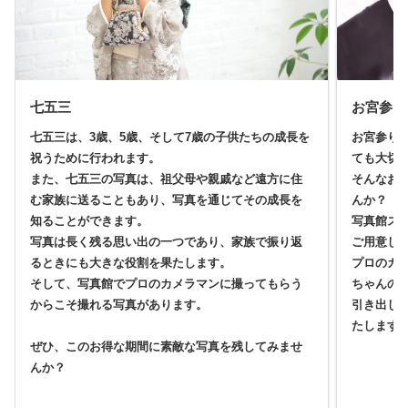
七五三
お宮参り
七五三は、3歳、5歳、そして7歳の子供たちの成長を
お宮参り
祝うために行われます。
ても大切
また、七五三の写真は、祖父母や親戚など遠方に住
そんなお
む家族に送ることもあり、写真を通じてその成長を
んか？
知ることができます。
写真館ス
写真は長く残る思い出の一つであり、家族で振り返
ご用意し
るときにも大きな役割を果たします。
プロのカ
そして、写真館でプロのカメラマンに撮ってもらう
ちゃんの
からこそ撮れる写真があります。
引き出し
たします
ぜひ、このお得な期間に素敵な写真を残してみませ
んか？