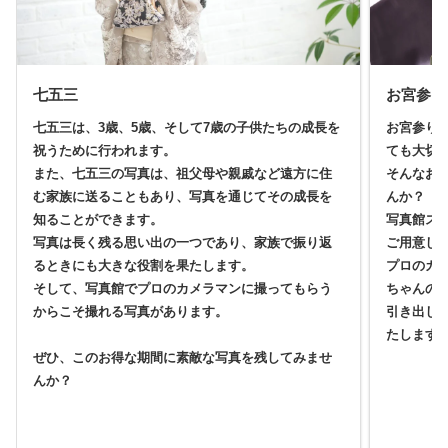
七五三
お宮参り
七五三は、3歳、5歳、そして7歳の子供たちの成長を
お宮参り
祝うために行われます。
ても大切
また、七五三の写真は、祖父母や親戚など遠方に住
そんなお
む家族に送ることもあり、写真を通じてその成長を
んか？
知ることができます。
写真館ス
写真は長く残る思い出の一つであり、家族で振り返
ご用意し
るときにも大きな役割を果たします。
プロのカ
そして、写真館でプロのカメラマンに撮ってもらう
ちゃんの
からこそ撮れる写真があります。
引き出し
たします
ぜひ、このお得な期間に素敵な写真を残してみませ
んか？