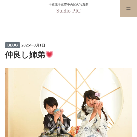
千葉県千葉市中央区の写真館
Studio PIC
仲良し姉弟
BLOG
2025年8月1日
仲良し姉弟