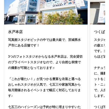
水戸本店
つくば店
写真館スタジオピックの中では最大級で、茨城県水
スタジオ
戸市にある店舗です！
の森エリ
です。コ
3つのフォトスタジオからなる水戸本店は、完全貸切
らほど近
のプライベートスタジオなので、より自然な表情で
の撮影が可能となっております♬
ナチュラ
に、撮影
「これが着たい！」が見つかる豊富な衣装と選べる
ットをご
おしゃれスタジオが人気で、七五三や家族写真から
ト・ニュ
毎月開催されるイベントまで幅広く対応しておりま
で、人生
す♪
します。
七五三のハイシーズンは予約が特に埋まりやすいた
つくば市