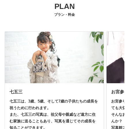
PLAN
プラン・料金
七五三
お宮参り
七五三は、3歳、5歳、そして7歳の子供たちの成長を
お宮参り
祝うために行われます。
ても大切
また、七五三の写真は、祖父母や親戚など遠方に住
そんなお
む家族に送ることもあり、写真を通じてその成長を
んか？
知ることができます。
写真館ス