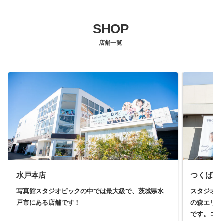
SHOP
店舗一覧
水戸本店
つくば店
写真館スタジオピックの中では最大級で、茨城県水
スタジオ
戸市にある店舗です！
の森エリ
です。コ