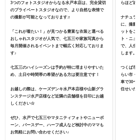
3つのフォトスタジオからなる水戸本店は、完全貸切
らほど近
のプライベートスタジオなので、より自然な表情で
の撮影が可能となっております♬
ナチュラ
に、撮影
「これが着たい！」が見つかる豊富な衣装と選べる
ットをご
おしゃれスタジオが人気で、七五三や家族写真から
ト・ニュ
毎月開催されるイベントまで幅広く対応しておりま
で、人生
す♪
します。
七五三のハイシーズンは予約が特に埋まりやすいた
つくば市
め、土日や時間帯の希望がある方は要注意です！
らい市・
車で30〜
お越しの際は、ケーズデンキ水戸本店様や山新グラ
任せいた
ンステージ水戸店様など近隣の店舗様を目印にお越
しください☆
ぜひ、水戸で七五三やマタニティフォトやニューボ
ーン、バースデー、ハーフ成人など検討中のママも
お気軽にお問い合わせください♪